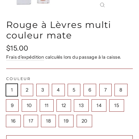
Fermer
(Esc)
Rouge à Lèvres multi
couleur mate
Prix
$15.00
régulier
Frais d'expédition
calculés lors du passage à la caisse.
COULEUR
1
2
3
4
5
6
7
8
9
10
11
12
13
14
15
16
17
18
19
20