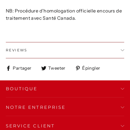
NB: Procédure d'homologation officielle encours de
traitement avec Santé Canada.
REVIEWS
Partager
Tweeter
Épingler
Partager
Tweeter
Épingler
sur
sur
sur
Facebook
Twitter
Pinterest
BOUTIQUE
NOTRE ENTREPRISE
SERVICE CLIENT