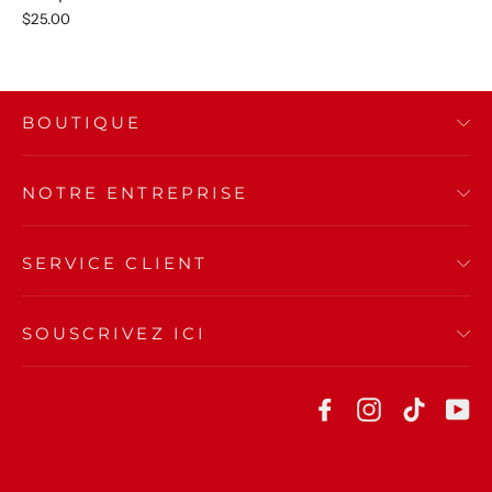
$25.00
BOUTIQUE
NOTRE ENTREPRISE
SERVICE CLIENT
SOUSCRIVEZ ICI
Facebook
Instagram
TikTok
Yo